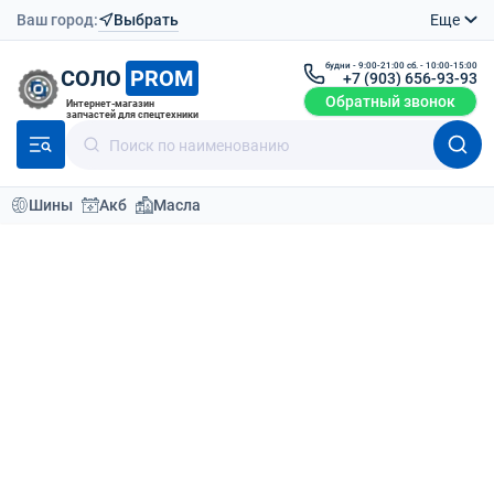
Ваш город:
Выбрать
Еще
будни - 9:00-21:00 сб. - 10:00-15:00
СОЛО
PROM
+7 (903) 656-93-93
Обратный звонок
Интернет-магазин
запчастей для спецтехники
Шины
Акб
Масла
Каталог
Шины для спецтехники
Шины бандажные
21x9x15 Emrald Greckster Бандажная стандарт
Вернутся назад
О товаре
Доставка
Отзывы (0
Бандажная 21x9x15 стандарт
Шины
Вилочные погрузчики